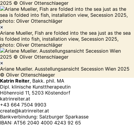
✕
Ariane Mueller, Fish are folded into the sea just as the sea
is folded into fish, installation view, Secession 2025,
photo: Oliver Ottenschläger
✕
Ariane Mueller. Ausstellungsansicht Secession Wien 2025
© Oliver Ottenschlaeger
Katrin Reiter
, Bakk. phil. MA
Dipl. klinische Kunsttherapeutin
Höhenroid 11, 5203 Köstendorf
katrinreiter.at
+43 664 7504 9903
create@katrinreiter.at
Bankverbindung: Salzburger Sparkasse
IBAN: AT56 2040 4000 4243 92 65
Instagram
LinkedIn
Facebook